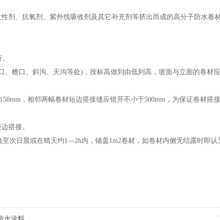
改性剂、抗氧剂、紫外线吸收剂及其它补充剂等挤出而成的高分子防水卷
。
行。
水口、檐口、斜沟、天沟等处)，按标高做到由低到高，坡面与立面的卷材
于150mm，相邻两幅卷材短边搭接缝应错开不小于500mm，为保证卷材搭
短边搭接。
晚至次日晨或在晴天约1—2h内，铺盖1m2卷材，如卷材内侧无结露时即
防水涂料