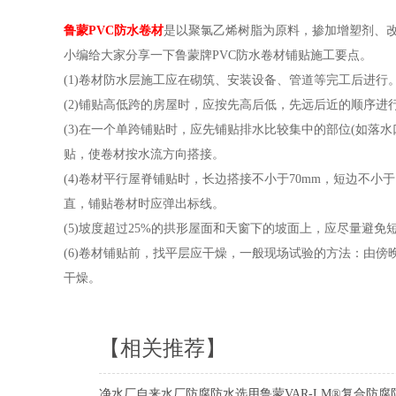
鲁蒙PVC防水卷材
是以聚氯乙烯树脂为原料，掺加增塑剂、
小编给大家分享一下鲁蒙牌PVC防水卷材铺贴施工要点。
(1)卷材防水层施工应在砌筑、安装设备、管道等完工后进行
(2)铺贴高低跨的房屋时，应按先高后低，先远后近的顺序进
(3)在一个单跨铺贴时，应先铺贴排水比较集中的部位(如落
贴，使卷材按水流方向搭接。
(4)卷材平行屋脊铺贴时，长边搭接不小于70mm，短边不小
直，铺贴卷材时应弹出标线。
(5)坡度超过25%的拱形屋面和天窗下的坡面上，应尽量避免
(6)卷材铺贴前，找平层应干燥，一般现场试验的方法：由傍
干燥。
【相关推荐】
净水厂自来水厂防腐防水选用鲁蒙VAR-LM®复合防腐