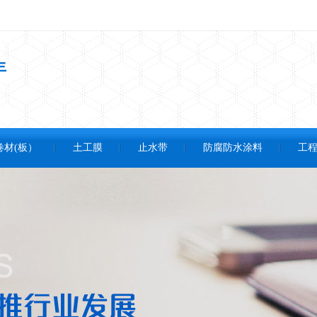
年
卷材(板）
土工膜
止水带
防腐防水涂料
工