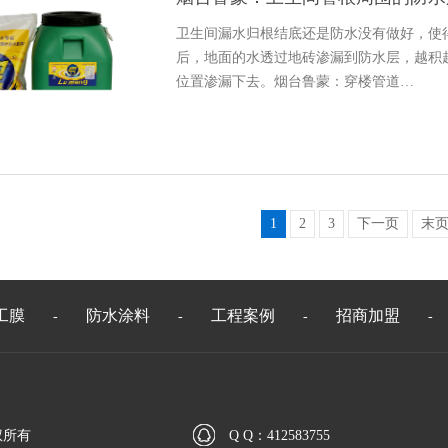
卫生间漏水归根结底还是防水没有做好，使
后，地面的水透过地砖渗漏到防水层，越积
位置渗漏下去。烟台鲁蒙：穿楼管道…
1
2
3
下一页
末
工膜
防水涂料
工程案例
招商加盟
-
-
-
-
权所有
Q Q：412583755