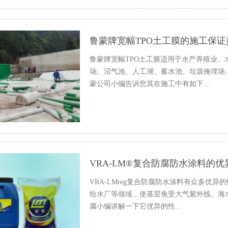
鲁蒙牌宽幅TPO土工膜的施工保证
鲁蒙牌宽幅TPO土工膜适用于水产养殖业
场、沼气池、人工湖、蓄水池、垃圾掩埋场
蒙公司小编告诉您其在施工中有如下…
VRA-LM®复合防腐防水涂料的优
VRA-LMreg复合防腐防水涂料有众多优
给水厂等领域，使基层免受大气紫外线、海
腐小编讲解一下它优异的性…