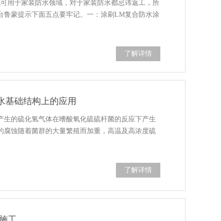
此可用于家装防水领域，对于家装防水都忌讳返工，所
台鲁蒙提示下面五点要牢记。一：涂刷LM复合防水涂
了解详情
排水基础结构上的应用
产生的硫化氢气体在嗜酸氧化硫硫杆菌的反应下产生
的腐蚀随着菌群的大量繁殖而加重，高温及高浓度硫
了解详情
施工