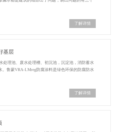
渗漏水都是建筑的细部出了问题，易出问题的有三个
了解详情
好基层
位污水处理池、废水处理槽、初沉池，沉淀池，消防蓄水
鲁蒙VRA-LMreg防腐涂料是绿色环保的防腐防水
了解详情
项