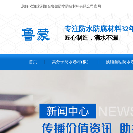
您好!欢迎来到烟台鲁蒙防水防腐材料有限公司官网
专注防水防腐材料32
匠心制造，滴水不漏
首页
高分子防水卷材(板）
预铺自粘防水