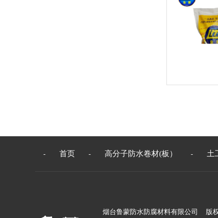
首页
高分子防水卷材(板）
土
-
-
-
烟台鲁蒙防水防腐材料有限公司 版