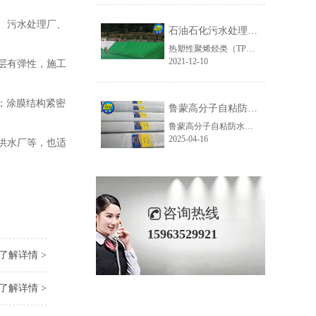
、污水处理厂、
石油石化污水处理厂防腐工程-鲁蒙TPO土工膜（防渗膜）
热塑性聚烯烃类（TPO）土工膜（防渗膜）是一种以乙烯树脂为基料，采用聚合技术和特定配方制成的片状热塑性橡胶弹性防水材料，是近几年在美国和欧洲盛行的一种新材料，配料中不含增塑剂，不存在增塑剂迁移而变脆。具有拉伸强度大、耐穿性好，抗紫外线强，表面光滑、高反射率且耐污染等综合特点。易加工，可焊接、施工方便，完全回收，绿色环保的新型防水材料。
2021-12-10
层有弹性，施工
；涂膜结构紧密
鲁蒙高分子自粘防水卷材在管廊防水工程中是怎样施工的
鲁蒙高分子自粘防水卷材由高分子片材、自粘胶料、隔离膜组成，该卷材集高分子防水卷材和自粘防水卷材优点于一身，不仅具有很高的耐候性、耐高低温、抗穿刺、自愈等性能，通过预铺反粘或湿铺工艺均能实现与混凝土结构牢固粘结，防止“窜水”现象的发生，有效提高防水系统的可靠性。下面，大家就随着鲁蒙防水小编来看一......
2025-04-16
供水厂等，也适
咨询热线
15963529921
了解详情 >
了解详情 >