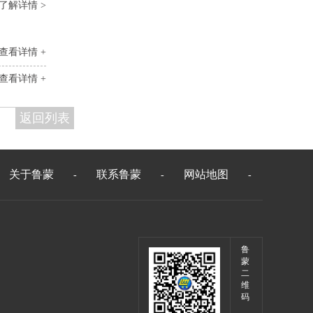
了解详情 >
查看详情 +
查看详情 +
返回列表
关于鲁蒙
联系鲁蒙
网站地图
-
-
-
鲁
蒙
二
维
码