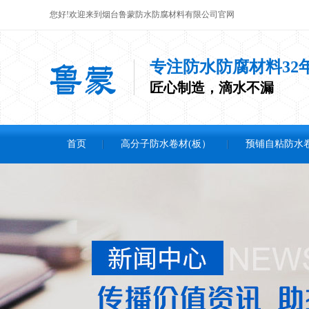
您好!欢迎来到烟台鲁蒙防水防腐材料有限公司官网
专注防水防腐材料32
匠心制造，滴水不漏
首页
高分子防水卷材(板）
预铺自粘防水