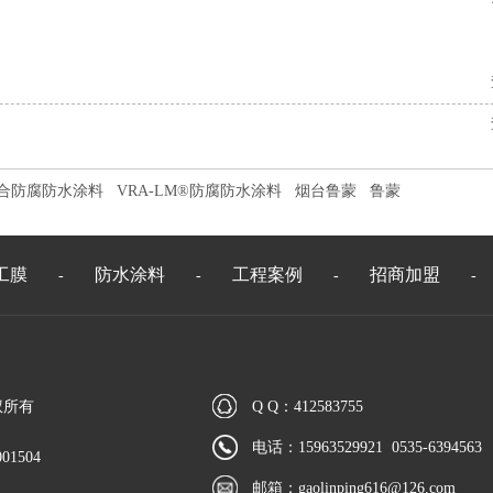
®复合防腐防水涂料
VRA-LM®防腐防水涂料
烟台鲁蒙
鲁蒙
工膜
防水涂料
工程案例
招商加盟
-
-
-
-
权所有
Q Q：412583755
电话：15963529921 0535-6394563
01504
邮箱：
gaolinping616@126.com