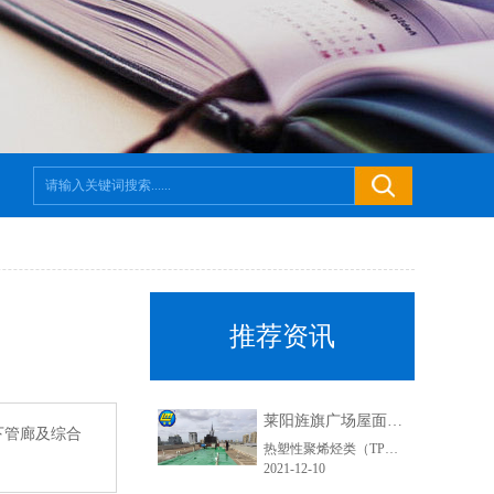
推荐资讯
莱阳旌旗广场屋面防水工程-鲁蒙TPO防水卷材
下管廊及综合
热塑性聚烯烃类（TPO）土工膜（防渗膜）是一种以乙烯树脂为基料，采用聚合技术和特定配方制成的片状热塑性橡胶弹性防水材料，是近几年在美国和欧洲盛行的一种新材料，配料中不含增塑剂，不存在增塑剂迁移而变脆。具有拉伸强度大、耐穿性好，抗紫外线强，表面光滑、高反射率且耐污染等综合特点。易加工，可焊接、施工方便，完全回收，绿色环保的新型防水材料。
2021-12-10