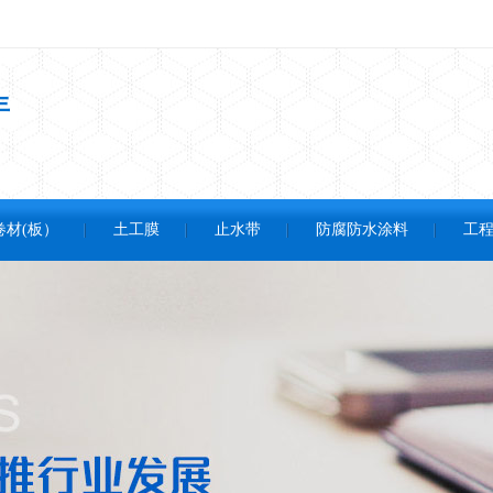
年
卷材(板）
土工膜
止水带
防腐防水涂料
工