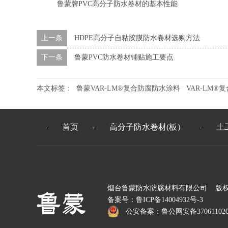
鲁蒙牌PVC高分子防水卷材的基本性能
上一条
HDPE高分子自粘胶膜防水卷材选购方法
下一条
鲁蒙PVC防水卷材铺贴施工要点
本文标签：
鲁蒙VAR-LM®复合防腐防水涂料
VAR-LM
首页
高分子防水卷材(板）
土
-
-
-
烟台鲁蒙防水防腐材料有限公司 版
备案号：
鲁ICP备14004932号-3
公安备案：
鲁公网安备370611020