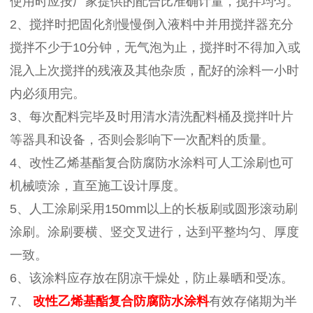
使用时应按厂家提供的配合比准确计量，搅拌均匀。
2、搅拌时把固化剂慢慢倒入液料中并用搅拌器充分
搅拌不少于10分钟，无气泡为止，搅拌时不得加入或
混入上次搅拌的残液及其他杂质，配好的涂料一小时
内必须用完。
3、每次配料完毕及时用清水清洗配料桶及搅拌叶片
等器具和设备，否则会影响下一次配料的质量。
4、改性乙烯基酯复合防腐防水涂料可人工涂刷也可
机械喷涂，直至施工设计厚度。
5、人工涂刷采用150mm以上的长板刷或圆形滚动刷
涂刷。涂刷要横、竖交叉进行，达到平整均匀、厚度
一致。
6、该涂料应存放在阴凉干燥处，防止暴晒和受冻。
7、
改性乙烯基酯复合防腐防水涂料
有效存储期为半