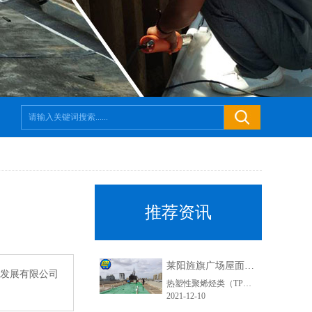
推荐资讯
莱阳旌旗广场屋面防水工程-鲁蒙TPO防水卷材
理发展有限公司
热塑性聚烯烃类（TPO）土工膜（防渗膜）是一种以乙烯树脂为基料，采用聚合技术和特定配方制成的片状热塑性橡胶弹性防水材料，是近几年在美国和欧洲盛行的一种新材料，配料中不含增塑剂，不存在增塑剂迁移而变脆。具有拉伸强度大、耐穿性好，抗紫外线强，表面光滑、高反射率且耐污染等综合特点。易加工，可焊接、施工方便，完全回收，绿色环保的新型防水材料。
2021-12-10