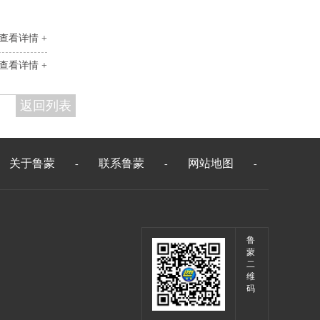
查看详情 +
查看详情 +
返回列表
关于鲁蒙
联系鲁蒙
网站地图
-
-
-
鲁
蒙
二
维
码