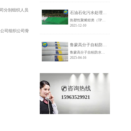
公司分别组织人员
石油石化污水处理厂防腐工程-鲁蒙TPO土工膜（防渗膜）
热塑性聚烯烃类（TPO）土工膜（防渗膜）是一种以乙烯树脂为基料，采用聚合技术和特定配方制成的片状热塑性橡胶弹性防水材料，是近几年在美国和欧洲盛行的一种新材料，配料中不含增塑剂，不存在增塑剂迁移而变脆。具有拉伸强度大、耐穿性好，抗紫外线强，表面光滑、高反射率且耐污染等综合特点。易加工，可焊接、施工方便，完全回收，绿色环保的新型防水材料。
2021-12-10
我公司组织公司骨
鲁蒙高分子自粘防水卷材在管廊防水工程中是怎样施工的
鲁蒙高分子自粘防水卷材由高分子片材、自粘胶料、隔离膜组成，该卷材集高分子防水卷材和自粘防水卷材优点于一身，不仅具有很高的耐候性、耐高低温、抗穿刺、自愈等性能，通过预铺反粘或湿铺工艺均能实现与混凝土结构牢固粘结，防止“窜水”现象的发生，有效提高防水系统的可靠性。下面，大家就随着鲁蒙防水小编来看一......
2025-04-16
咨询热线
15963529921