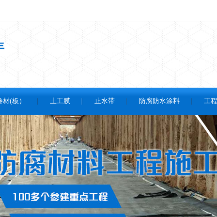
年
卷材(板）
土工膜
止水带
防腐防水涂料
工