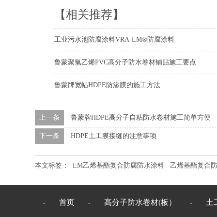
【相关推荐】
工业污水池防腐涂料VRA-LM®防腐涂料
鲁蒙聚氯乙烯PVC高分子防水卷材铺贴施工要点
鲁蒙牌宽幅HDPE防渗膜的施工方法
上一条
鲁蒙牌HDPE高分子自粘防水卷材施工简单方便
下一条
HDPE土工膜接缝的注意事项
本文标签：
LM乙烯基酯复合防腐防水涂料
乙烯基酯复合
首页
高分子防水卷材(板）
土
-
-
-