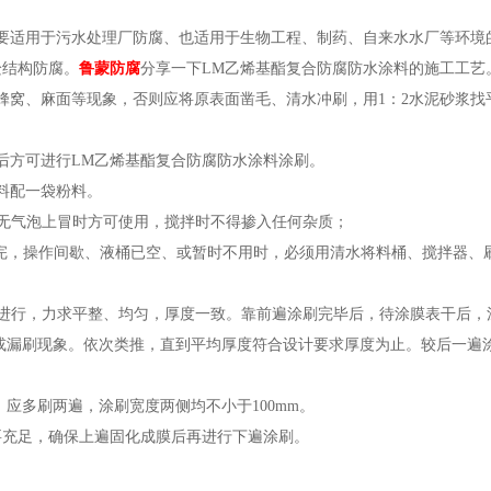
要适用于污水处理厂防腐、也适用于生物工程、制药、自来水水厂等环境
砼结构防腐。
鲁蒙防腐
分享一下LM乙烯基酯复合防腐防水涂料的施工工艺
蜂窝、麻面等现象，否则应将原表面凿毛、清水冲刷，用1：2水泥砂浆找
后方可进行LM乙烯基酯复合防腐防水涂料涂刷。
料配一袋粉料。
察无气泡上冒时方可使用，搅拌时不得掺入任何杂质；
完，操作间歇、液桶已空、或暂时不用时，必须用清水将料桶、搅拌器、
交错进行，力求平整、均匀，厚度一致。靠前遍涂刷完毕后，待涂膜表干后，
或漏刷现象。依次类推，直到平均厚度符合设计要求厚度为止。较后一遍涂
，应多刷两遍，涂刷宽度两侧均不小于100mm。
时间要充足，确保上遍固化成膜后再进行下遍涂刷。