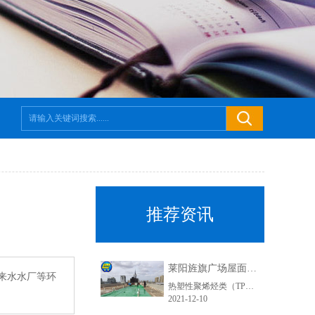
推荐资讯
莱阳旌旗广场屋面防水工程-鲁蒙TPO防水卷材
来水水厂等环
热塑性聚烯烃类（TPO）土工膜（防渗膜）是一种以乙烯树脂为基料，采用聚合技术和特定配方制成的片状热塑性橡胶弹性防水材料，是近几年在美国和欧洲盛行的一种新材料，配料中不含增塑剂，不存在增塑剂迁移而变脆。具有拉伸强度大、耐穿性好，抗紫外线强，表面光滑、高反射率且耐污染等综合特点。易加工，可焊接、施工方便，完全回收，绿色环保的新型防水材料。
2021-12-10