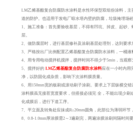
LM乙烯基酯复合防腐防水涂料是水性环保型双组份涂料，主
道的防护。也适用于发电厂晾水塔内壁的防腐，垃圾掩埋场
1、施工准备：首先要验收基层，不得有凹坑、掉皮、起砂、
层。
2、做防腐层时，进行基层修补及涂刷基层处理剂，达到要求
3、严格按出厂比例配置乙烯基酯复合防腐防水涂料，一桶液
4、用专用电动搅拌机搅拌，搅拌时间不得少于5min，当观
5、搅拌好的
LM乙烯基酯复合防腐防水涂料
应在一小时内用
净，以防固化成杂质，影响下次涂料膜质量。
6、用150mm宽的板刷或滚动刷子涂刷。要求上下层纵横
涂料膜虽无接茬宽度要求，但搭接必须完 全，不能出现少刷
化成膜后，进行下道工序。
7、平立面及转角处应抹成R≥20mm圆角，此部位为薄弱环节
8、0.8-1.0mm厚涂膜需2～3遍刷完，两遍涂膜涂刷间隔