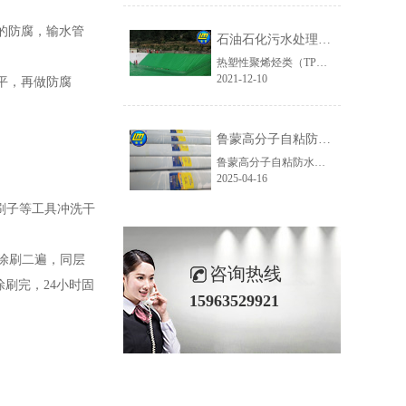
的防腐，输水管
石油石化污水处理厂防腐工程-鲁蒙TPO土工膜（防渗膜）
。
热塑性聚烯烃类（TPO）土工膜（防渗膜）是一种以乙烯树脂为基料，采用聚合技术和特定配方制成的片状热塑性橡胶弹性防水材料，是近几年在美国和欧洲盛行的一种新材料，配料中不含增塑剂，不存在增塑剂迁移而变脆。具有拉伸强度大、耐穿性好，抗紫外线强，表面光滑、高反射率且耐污染等综合特点。易加工，可焊接、施工方便，完全回收，绿色环保的新型防水材料。
2021-12-10
平，再做防腐
鲁蒙高分子自粘防水卷材在管廊防水工程中是怎样施工的
鲁蒙高分子自粘防水卷材由高分子片材、自粘胶料、隔离膜组成，该卷材集高分子防水卷材和自粘防水卷材优点于一身，不仅具有很高的耐候性、耐高低温、抗穿刺、自愈等性能，通过预铺反粘或湿铺工艺均能实现与混凝土结构牢固粘结，防止“窜水”现象的发生，有效提高防水系统的可靠性。下面，大家就随着鲁蒙防水小编来看一......
2025-04-16
刷子等工具冲洗干
涂刷二遍，同层
咨询热线
刷完，24小时固
15963529921