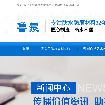
您好!欢迎来到烟台鲁蒙防水防腐材料有限公司官网
专注防水防腐材料32
匠心制造，滴水不漏
首页
高分子防水卷材(板）
预铺自粘防水