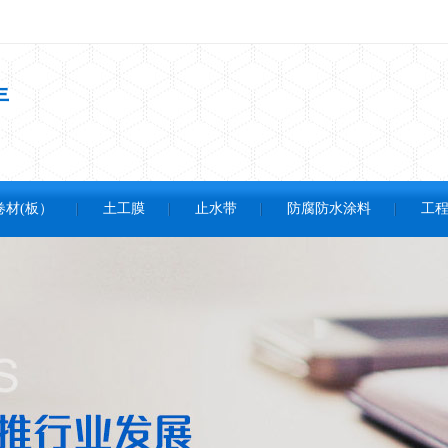
年
卷材(板）
土工膜
止水带
防腐防水涂料
工