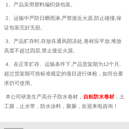
1
、产品采用塑料编织袋包装。
2
、运输中严防日晒雨淋
,
严禁接近火源
,
防止碰撞
,
保
证包装完好无损。
3
、产品贮存时
,
存放在通风阴凉处
,
卷材应平放
,
堆放
高度不超过四层
,
禁止接近火源。
4
、在正常贮存、运输条件下
,
产品货架期为
12
个月
,
超过货架期可按标准规定的项目进行体检，如符合要
求仍可使用。
本公司研发生产高分子防水卷材，
自粘防水卷材
，土
工膜，止水带，防水涂料，聚脲，欢迎来电咨询！