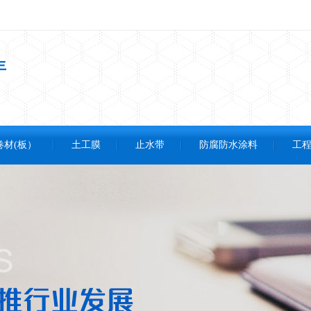
年
卷材(板）
土工膜
止水带
防腐防水涂料
工