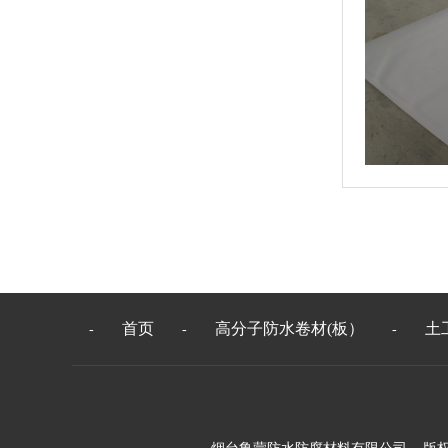
首页
高分子防水卷材(板）
土
-
-
-