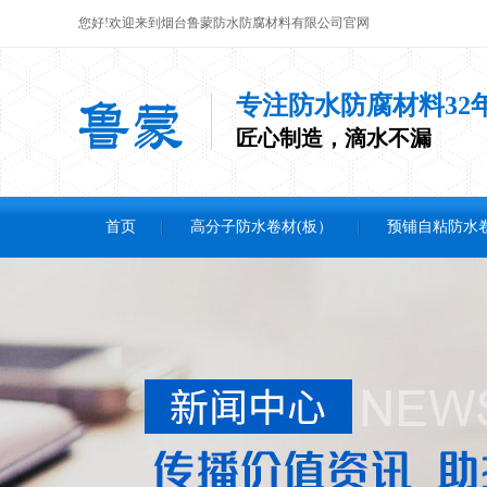
您好!欢迎来到烟台鲁蒙防水防腐材料有限公司官网
专注防水防腐材料32
匠心制造，滴水不漏
首页
高分子防水卷材(板）
预铺自粘防水