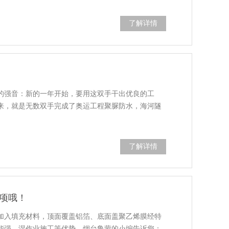
了解详情
的强音：新的一年开始，要用这双手干出优良的工
年来，就是无数双手完成了奥运工程聚脲防水，海河隧
了解详情
项哦！
加入填充材料，顶面覆盖铝箔、底面盖聚乙烯膜经特
能强，湿作业施工等优势。烟台鲁蒙的小编告诉您：