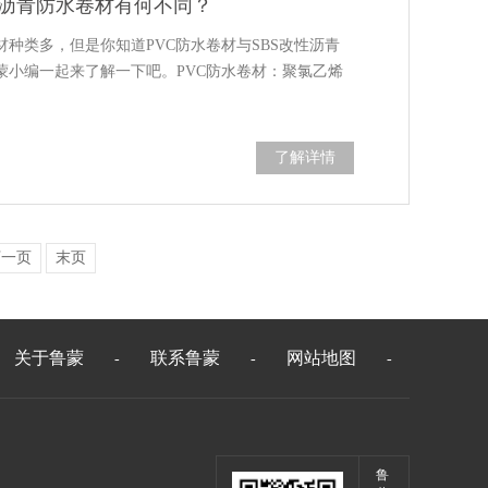
改性沥青防水卷材有何不同？
材种类多，但是你知道PVC防水卷材与SBS改性沥青
蒙小编一起来了解一下吧。PVC防水卷材：聚氯乙烯
了解详情
下一页
末页
关于鲁蒙
联系鲁蒙
网站地图
-
-
-
鲁