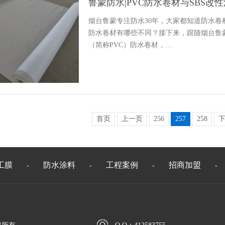
鲁蒙防水|PVC防水卷材与SBS
烟台鲁蒙专注防水30年，大家都知道防水卷
防水卷材有哪些不同？接下来，跟随烟台鲁
（简称PVC）防水卷材，…
首页
上一页
256
257
258
工膜
防水涂料
工程案例
招商加盟
-
-
-
-