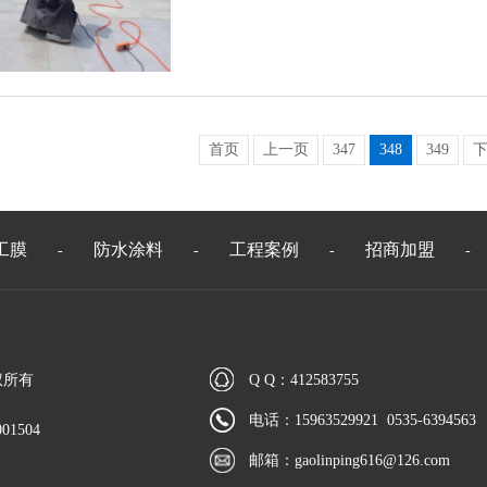
首页
上一页
347
348
349
工膜
防水涂料
工程案例
招商加盟
-
-
-
-
权所有
Q Q：412583755
电话：15963529921 0535-6394563
01504
邮箱：
gaolinping616@126.com