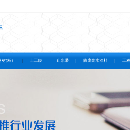
年
卷材(板）
土工膜
止水带
防腐防水涂料
工