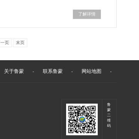
了解详情
下一页
末页
关于鲁蒙
联系鲁蒙
网站地图
-
-
-
鲁
蒙
二
维
码