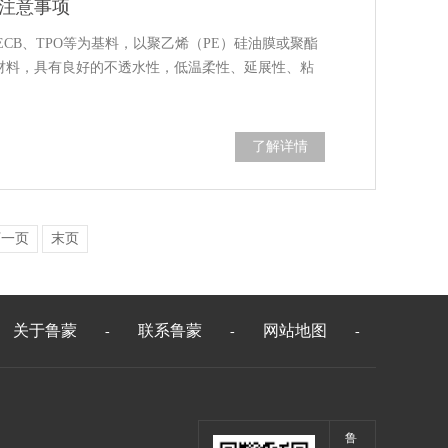
注意事项
ECB、TPO等为基料，以聚乙烯（PE）硅油膜或聚酯
水材料，具有良好的不透水性，低温柔性、延展性、粘
了解详情
下一页
末页
关于鲁蒙
联系鲁蒙
网站地图
-
-
-
鲁