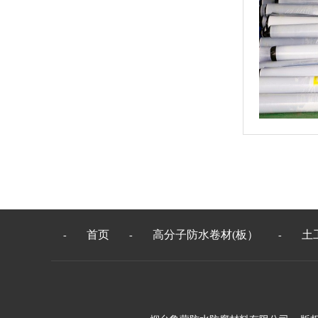
首页
高分子防水卷材(板）
土
-
-
-