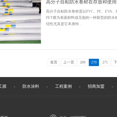
高分子自粘防水卷材在存放和使用
高分子自粘防水卷材是以PVC、PE、EVA、
PET膜为表面材料或无胎的一种新型的防
结性尤其是它本身特…
首页
上一页
269
270
271
工膜
防水涂料
工程案例
招商加盟
-
-
-
-