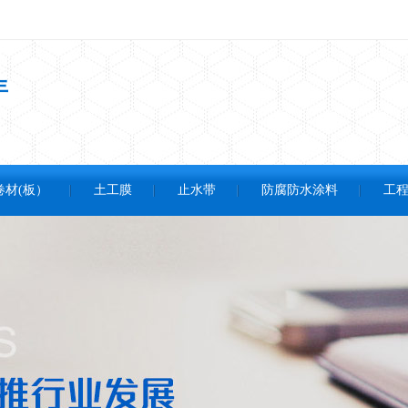
年
卷材(板）
土工膜
止水带
防腐防水涂料
工