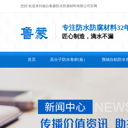
您好!欢迎来到烟台鲁蒙防水防腐材料有限公司官网
专注防水防腐材料32
匠心制造，滴水不漏
首页
高分子防水卷材(板）
预铺自粘防水