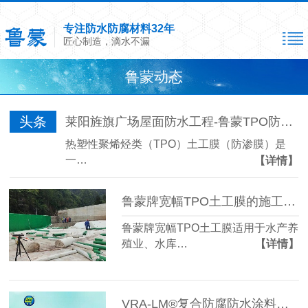
专注防水防腐材料32年
匠心制造，滴水不漏
鲁蒙动态
头条
莱阳旌旗广场屋面防水工程-鲁蒙TPO防水卷材
热塑性聚烯烃类（TPO）土工膜（防渗膜）是
一…
【详情】
鲁蒙牌宽幅TPO土工膜的施工保证措施
鲁蒙牌宽幅TPO土工膜适用于水产养
殖业、水库…
【详情】
VRA-LM®复合防腐防水涂料的优异性能