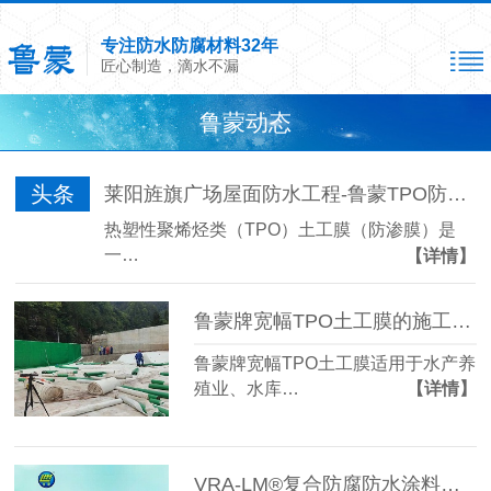
专注防水防腐材料32年
匠心制造，滴水不漏
鲁蒙动态
头条
莱阳旌旗广场屋面防水工程-鲁蒙TPO防水卷材
热塑性聚烯烃类（TPO）土工膜（防渗膜）是
一…
【详情】
鲁蒙牌宽幅TPO土工膜的施工保证措施
鲁蒙牌宽幅TPO土工膜适用于水产养
殖业、水库…
【详情】
VRA-LM®复合防腐防水涂料的优异性能